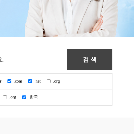
r
.com
.net
.org
.org
.한국