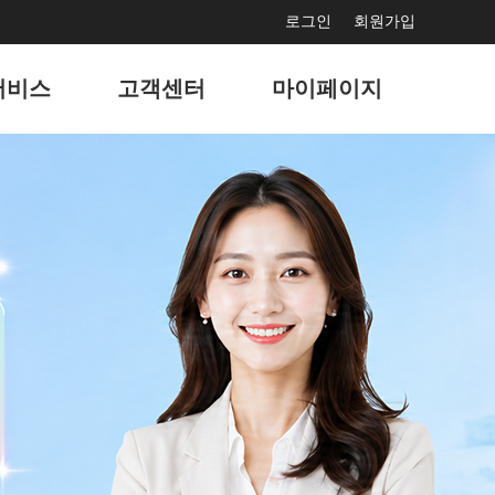
로그인
회원가입
서비스
고객센터
마이페이지
보수
공지사항
서비스 사용현황
드광고
문의게시판
회원정보 관리
마케팅
고객지원게시판
나의 서비스 관리
홍보
자주묻는 질문
나의 도메인 관리
결제
이벤트
팅솔루션