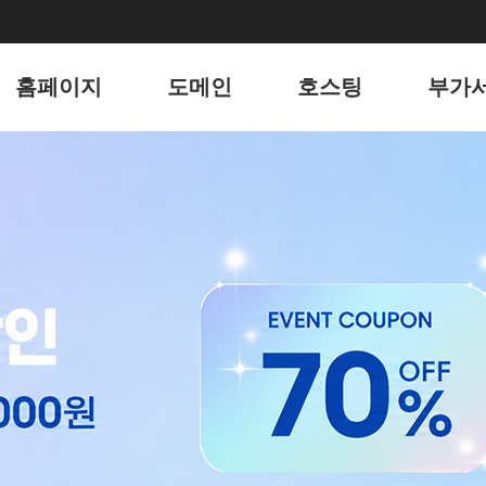
홈페이지
도메인
호스팅
부가
홈페이지
도메인
리눅스 웹호스팅
유지
포트폴리오
윈도우 웹호스팅
키워
웹메일 호스팅
블로그
서버 호스팅
언론
전자
웹호스